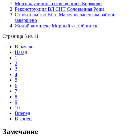
Монтаж уличного освещения в Коряково
Реконструкция ВЛ СНТ Соловьиная Роща
Строительство ВЛ в Малоярославецком районе
завершено
Жилой комплекс Мирный - г. Обнинск
Страница 5 из 11
В начало
Назад
1
2
3
4
5
6
7
8
9
10
Вперед
В конец
Замечание